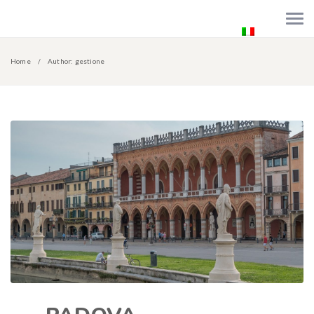
+39 389 4276241
beb.carina@gmail.com
Italiano
Home
Author: gestione