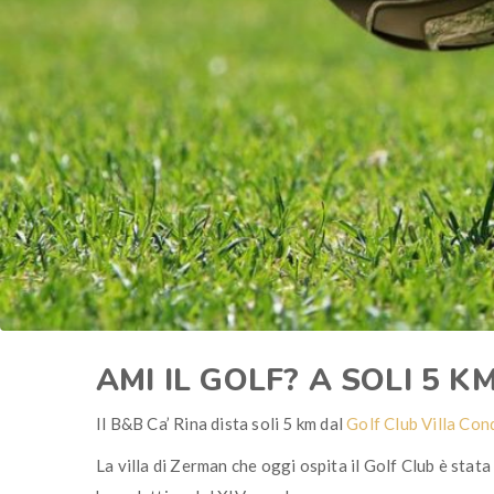
AMI IL GOLF? A SOLI 5 K
Il B&B Ca’ Rina dista soli 5 km dal
Golf Club Villa Con
La villa di Zerman che oggi ospita il Golf Club è stata