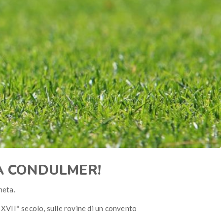
LLA CONDULMER!
neta.
l XVII° secolo, sulle rovine di un convento