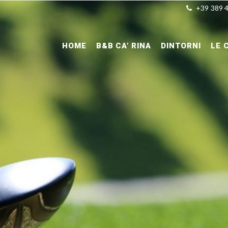
+39 389 
HOME
B&B CA’ RINA
DINTORNI
LE 