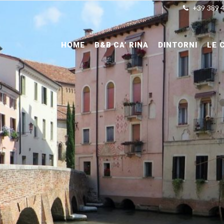
+39 389 
HOME
B&B CA’ RINA
DINTORNI
LE 