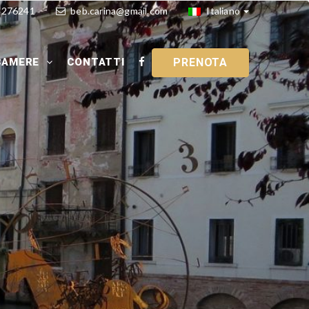
4276241
beb.carina@gmail.com
Italiano
CAMERE
CONTATTI
PRENOTA