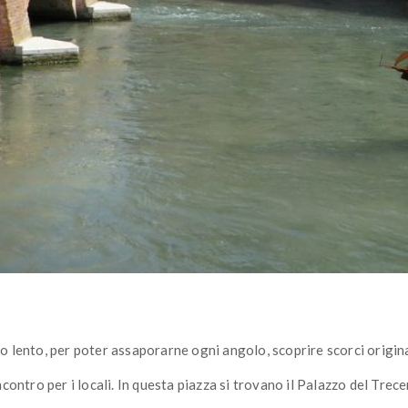
mo lento, per poter assaporarne ogni angolo, scoprire scorci originali
incontro per i locali. In questa piazza si trovano il Palazzo del Tre