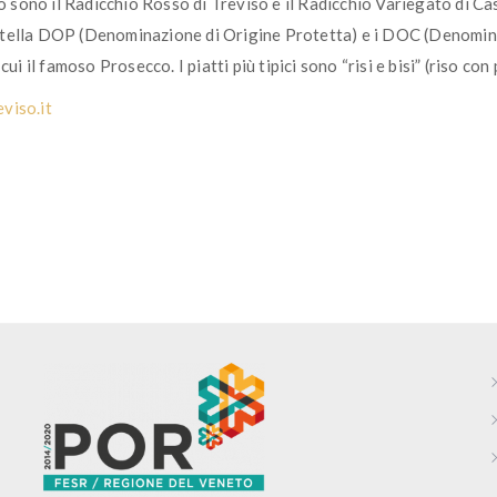
ano sono il Radicchio Rosso di Treviso e il Radicchio Variegato di 
atella DOP (Denominazione di Origine Protetta) e i DOC (Denomin
i il famoso Prosecco. I piatti più tipici sono “risi e bisi” (riso con 
viso.it