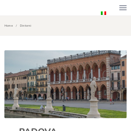
+39 389 4276241
beb.carina@gmail.com
Italiano
Home
Dintorni