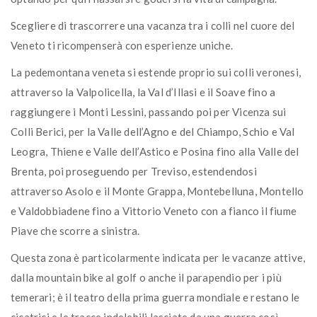
Scegliere di trascorrere una vacanza tra i colli nel cuore del
Veneto ti ricompenserà con esperienze uniche.
La pedemontana veneta si estende proprio sui colli veronesi,
attraverso la Valpolicella, la Val d’Illasi e il Soave fino a
raggiungere i Monti Lessini, passando poi per Vicenza sui
Colli Berici, per la Valle dell’Agno e del Chiampo, Schio e Val
Leogra, Thiene e Valle dell’Astico e Posina fino alla Valle del
Brenta, poi proseguendo per Treviso, estendendosi
attraverso Asolo e il Monte Grappa, Montebelluna, Montello
e Valdobbiadene fino a Vittorio Veneto con a fianco il fiume
Piave che scorre a sinistra.
Questa zona è particolarmente indicata per le vacanze attive,
dalla mountain bike al golf o anche il parapendio per i più
temerari; è il teatro della prima guerra mondiale e restano le
cicatrici e le tracce indelebili lasciate da una guerra così