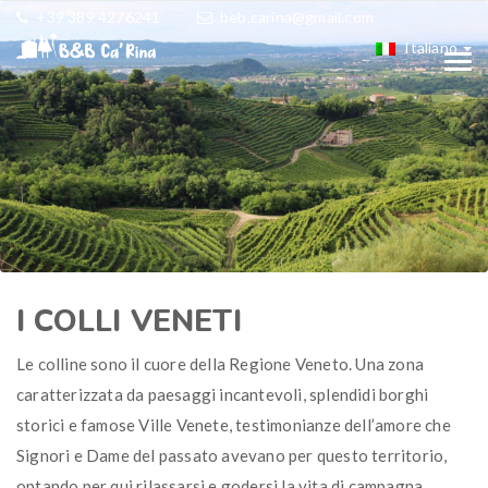
+39 389 4276241
beb.carina@gmail.com
Italiano
I COLLI VENETI
Le colline sono il cuore della Regione Veneto. Una zona
caratterizzata da paesaggi incantevoli, splendidi borghi
storici e famose Ville Venete, testimonianze dell’amore che
Signori e Dame del passato avevano per questo territorio,
optando per qui rilassarsi e godersi la vita di campagna.